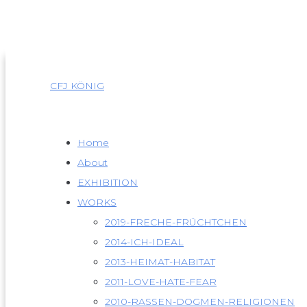
Skip
to
content
CFJ KÖNIG
Home
About
EXHIBITION
WORKS
2019-FRECHE-FRÜCHTCHEN
2014-ICH-IDEAL
2013-HEIMAT-HABITAT
2011-LOVE-HATE-FEAR
2010-RASSEN-DOGMEN-RELIGIONEN