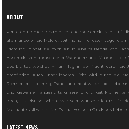
ABOUT
Von allen Formen des menschlichen Ausdrucks steht mir die
allem anderen die Malerei, seit meiner frühesten Jugend am
Dichtung, bindet sie mich ein in eine tausende von Jahre
Ausdrucks von menschlicher Wahrnehmung. Malerei ist die 
des Lichtes, welches wir am Tag, in der Nacht, durch die J
empfinden. Auch unser inneres Licht wird durch die Male
Schmerzen, Hoffnung, Trauer und nicht zuletzt die Liebe si
und gewähren angesichts unsere Endlichkeit Momente v
doch, Du bist so schön. Wie sehr wünsche ich mir in diese
Momente voll wahrhafter Demut vor dem Glück des Lebens.
LATEST NEWS