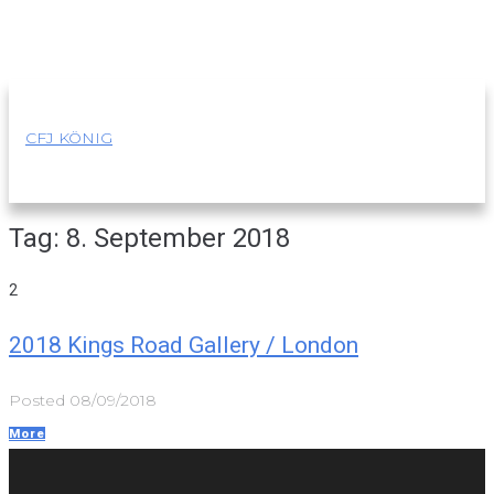
Skip
to
content
CFJ KÖNIG
Tag:
8. September 2018
2
2018 Kings Road Gallery / London
Posted
08/09/2018
More