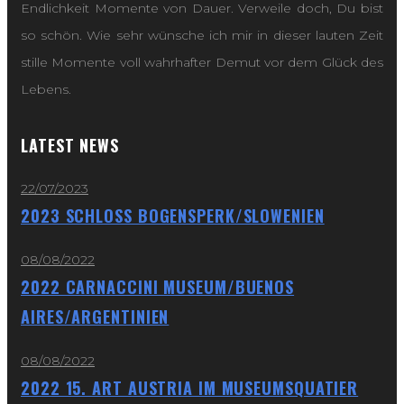
Endlichkeit Momente von Dauer. Verweile doch, Du bist
so schön. Wie sehr wünsche ich mir in dieser lauten Zeit
stille Momente voll wahrhafter Demut vor dem Glück des
Lebens.
LATEST NEWS
22/07/2023
2023 SCHLOSS BOGENSPERK/SLOWENIEN
08/08/2022
2022 CARNACCINI MUSEUM/BUENOS
AIRES/ARGENTINIEN
08/08/2022
2022 15. ART AUSTRIA IM MUSEUMSQUATIER