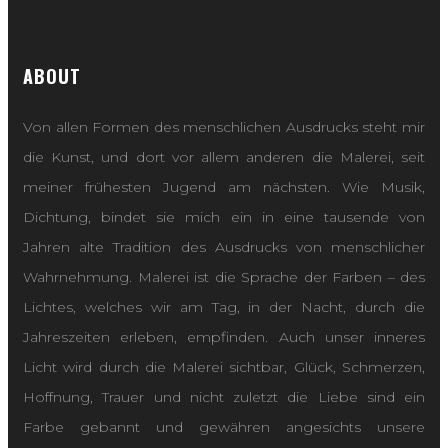
ABOUT
Von allen Formen des menschlichen Ausdrucks steht mir
die Kunst, und dort vor allem anderen die Malerei, seit
meiner frühesten Jugend am nächsten. Wie Musik,
Dichtung, bindet sie mich ein in eine tausende von
Jahren alte Tradition des Ausdrucks von menschlicher
Wahrnehmung. Malerei ist die Sprache der Farben – des
Lichtes, welches wir am Tag, in der Nacht, durch die
Jahreszeiten erleben, empfinden. Auch unser inneres
Licht wird durch die Malerei sichtbar, Glück, Schmerzen,
Hoffnung, Trauer und nicht zuletzt die Liebe sind ein
Farbe gebannt und gewähren angesichts unsere