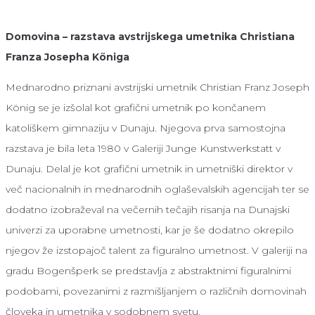
Domovina – razstava avstrijskega umetnika Christiana
Franza Josepha Königa
Mednarodno priznani avstrijski umetnik Christian Franz Joseph
König se je izšolal kot grafični umetnik po končanem
katoliškem gimnaziju v Dunaju. Njegova prva samostojna
razstava je bila leta 1980 v Galeriji Junge Kunstwerkstatt v
Dunaju. Delal je kot grafični umetnik in umetniški direktor v
več nacionalnih in mednarodnih oglaševalskih agencijah ter se
dodatno izobraževal na večernih tečajih risanja na Dunajski
univerzi za uporabne umetnosti, kar je še dodatno okrepilo
njegov že izstopajoč talent za figuralno umetnost. V galeriji na
gradu Bogenšperk se predstavlja z abstraktnimi figuralnimi
podobami, povezanimi z razmišljanjem o različnih domovinah
človeka in umetnika v sodobnem svetu.