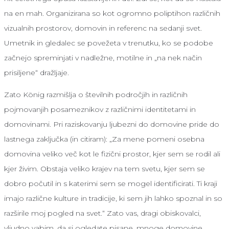
na en mah. Organizirana so kot ogromno poliptihon različnih
vizualnih prostorov, domovin in referenc na sedanji svet.
Umetnik in gledalec se povežeta v trenutku, ko se podobe
začnejo spreminjati v nadležne, motilne in „na nek način
prisiljene“ dražljaje.
Zato König razmišlja o številnih področjih in različnih
pojmovanjih posameznikov z različnimi identitetami in
domovinami. Pri raziskovanju ljubezni do domovine pride do
lastnega zaključka (in citiram): „Za mene pomeni osebna
domovina veliko več kot le fizični prostor, kjer sem se rodil ali
kjer živim. Obstaja veliko krajev na tem svetu, kjer sem se
dobro počutil in s katerimi sem se mogel identificirati. Ti kraji
imajo različne kulture in tradicije, ki sem jih lahko spoznal in so
razširile moj pogled na svet.“ Zato vas, dragi obiskovalci,
vljudno vabim, da si ogledate pisane, mnoge domovine