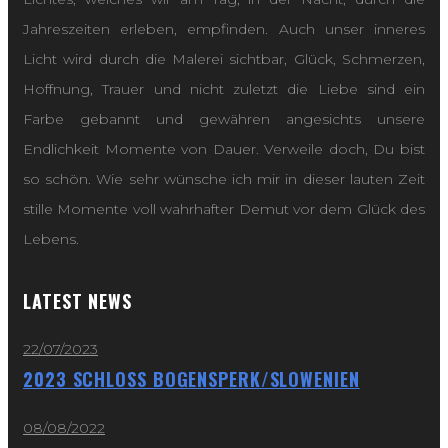
Jahreszeiten erleben, empfinden. Auch unser inneres
Licht wird durch die Malerei sichtbar, Glück, Schmerzen,
Hoffnung, Trauer und nicht zuletzt die Liebe sind ein
Farbe gebannt und gewähren angesichts unsere
Endlichkeit Momente von Dauer. Verweile doch, Du bist
so schön. Wie sehr wünsche ich mir in dieser lauten Zeit
stille Momente voll wahrhafter Demut vor dem Glück des
Lebens.
LATEST NEWS
22/07/2023
2023 SCHLOSS BOGENSPERK/SLOWENIEN
08/08/2022