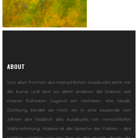
ABOUT
Von allen Formen des menschlichen Ausdrucks steht mir
die Kunst, und dort vor allem anderen die Malerei, seit
meiner frühesten Jugend am nächsten. Wie Musik,
Dichtung, bindet sie mich ein in eine tausende von
Jahren alte Tradition des Ausdrucks von menschlicher
Wahrnehmung. Malerei ist die Sprache der Farben – des
Lichtes, welches wir am Tag, in der Nacht, durch die