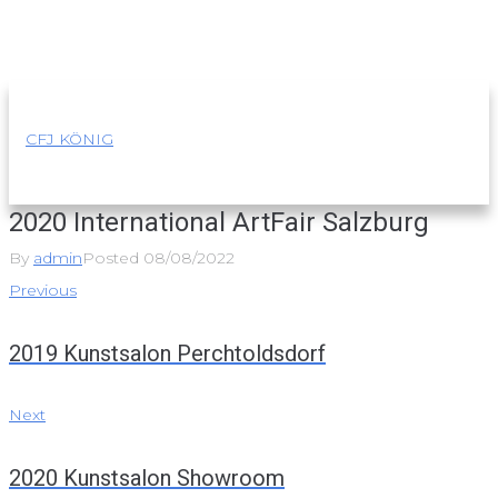
Skip
to
content
CFJ KÖNIG
2020 International ArtFair Salzburg
By
admin
Posted
08/08/2022
Beitragsnavigation
Previous
Previous
2019 Kunstsalon Perchtoldsdorf
Next
Next
2020 Kunstsalon Showroom