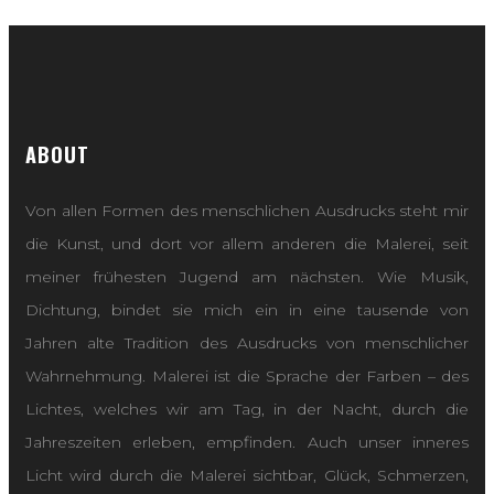
ABOUT
Von allen Formen des menschlichen Ausdrucks steht mir
die Kunst, und dort vor allem anderen die Malerei, seit
meiner frühesten Jugend am nächsten. Wie Musik,
Dichtung, bindet sie mich ein in eine tausende von
Jahren alte Tradition des Ausdrucks von menschlicher
Wahrnehmung. Malerei ist die Sprache der Farben – des
Lichtes, welches wir am Tag, in der Nacht, durch die
Jahreszeiten erleben, empfinden. Auch unser inneres
Licht wird durch die Malerei sichtbar, Glück, Schmerzen,