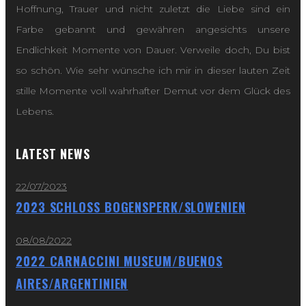
Hoffnung, Trauer und nicht zuletzt die Liebe sind ein
Farbe gebannt und gewähren angesichts unsere
Endlichkeit Momente von Dauer. Verweile doch, Du bist
so schön. Wie sehr wünsche ich mir in dieser lauten Zeit
stille Momente voll wahrhafter Demut vor dem Glück des
Lebens.
LATEST NEWS
22/07/2023
2023 SCHLOSS BOGENSPERK/SLOWENIEN
08/08/2022
2022 CARNACCINI MUSEUM/BUENOS
AIRES/ARGENTINIEN